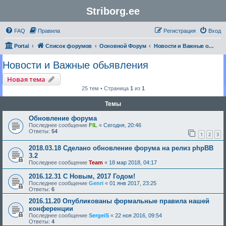
Striborg.ee
FAQ
Правила
Регистрация
Вход
Portal
Список форумов
Основной Форум
Новости и Важные обьявления
Новости и Важные обьявления
Новая тема
25 тем • Страница
1
из
1
Темы
Обновление форума
Последнее сообщение
FIL
«
Сегодня, 20:46
Ответы:
54
1
2
3
2018.03.18 Сделано обновление форума на релиз phpBB
3.2
Последнее сообщение
Team
«
18 мар 2018, 04:17
2016.12.31 С Новым, 2017 Годом!
Последнее сообщение
Genri
«
01 янв 2017, 23:25
Ответы:
6
2016.11.20 Опубликованы формальные правила нашей
конференции
Последнее сообщение
SergeiS
«
22 ноя 2016, 09:54
Ответы:
4