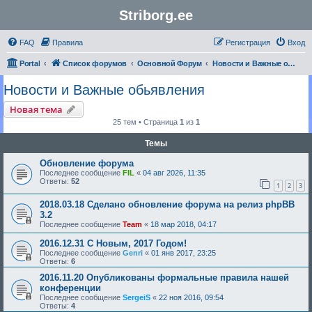
Striborg.ee
FAQ
Правила
Регистрация
Вход
Portal
Список форумов
Основной Форум
Новости и Важные обьявления
Новости и Важные обьявления
Новая тема
25 тем • Страница
1
из
1
Темы
Обновление форума
Последнее сообщение
FIL
«
04 авг 2026, 11:35
Ответы:
52
1
2
3
2018.03.18 Сделано обновление форума на релиз phpBB
3.2
Последнее сообщение
Team
«
18 мар 2018, 04:17
2016.12.31 С Новым, 2017 Годом!
Последнее сообщение
Genri
«
01 янв 2017, 23:25
Ответы:
6
2016.11.20 Опубликованы формальные правила нашей
конференции
Последнее сообщение
SergeiS
«
22 ноя 2016, 09:54
Ответы:
4