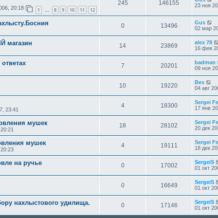
245
146155
23 ноя 20
006, 20:18
1
8
9
10
11
12
…
ахлысту.Босния
Gus
0
13496
02 мар 20
 магазин
alex 78
14
23869
16 фев 20
 ответах
badman
7
20201
09 ноя 20
Bes
10
19220
04 авг 20
Sergei F
4
18300
17 янв 20
7, 23:41
товления мушек
Sergei F
18
28102
20 дек 20
 20:21
овления мушек
Sergei F
4
19111
18 дек 20
 20:23
вле на ручье
SergeiS
0
17002
01 окт 20
SergeiS
0
16649
01 окт 20
ору нахлыстового удилища.
SergeiS
0
17146
01 окт 20