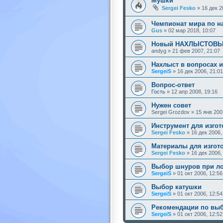
Мушки
Sergei Fesko
»
16 дек 2
Чемпионат мира по н
Gus
»
02 мар 2018, 10:07
Новый НАХЛЫСТОВЫЙ
andyg
»
21 фев 2007, 21:07
Нахлыст в вопросах и
SergeiS
»
16 дек 2006, 21:01
Вопрос-ответ
Гость
»
12 апр 2008, 19:16
Нужен совет
Sergei Grozdov
»
15 янв 200
Инструмент для изго
Sergei Fesko
»
16 дек 2006,
Материалы для изгот
Sergei Fesko
»
16 дек 2006,
Выбор шнуров при ло
SergeiS
»
01 окт 2006, 12:56
Выбор катушки
SergeiS
»
01 окт 2006, 12:54
Рекомендации по выб
SergeiS
»
01 окт 2006, 12:52