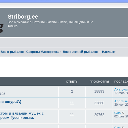
Striborg.ee
Все о рыбалке в Эстонии, Латвии, Литве, Финляндиии и не
только
Все о рыбалке | Секреты Мастерства
Все о летней рыбалке
Нахлыст
ОТВЕТЫ
ПРОСМОТРЫ
ПОСЛЕД
Анатоли
2
18893
17 фев 20
3:08
ли шнура?:)
Andreise
11
32860
30 июн 20
стом и вязании мушек с
Gus
11
29762
02 фев 20
дреем Гусенковым.
Gus