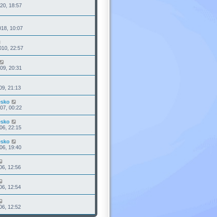
20, 18:57
18, 10:07
10, 22:57
09, 20:31
09, 21:13
esko
07, 00:22
esko
06, 22:15
esko
06, 19:40
06, 12:56
06, 12:54
06, 12:52