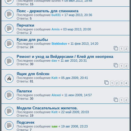
Последнее сообщение
dzoni5
«
09 июл 2013, 19:48
Ответы:
15
Пояс - держатель для спиннинга
Последнее сообщение
bull31
«
17 мар 2013, 20:36
Ответы:
5
Перчатки
Последнее сообщение
Arnis
«
03 мар 2013, 20:00
Ответы:
2
Кукан для рыбы
Последнее сообщение
Stekloduv
«
11 фев 2013, 14:20
Ответы:
24
1
2
Ремонт и уход за Вейдерсами / Клей для неопрена
Последнее сообщение
dav
«
11 авг 2010, 20:31
Ответы:
30
1
2
Ящик для блёсен
Последнее сообщение
Kelt
«
05 дек 2009, 20:41
Ответы:
81
1
2
3
4
Палатки
Последнее сообщение
Alexei
«
11 июн 2009, 14:57
Ответы:
30
1
2
Модели Спасательных жилетов.
Последнее сообщение
Kelt
«
22 май 2009, 20:03
Ответы:
19
Подсачек
Последнее сообщение
saw
«
19 авг 2008, 23:23
Ответы:
7