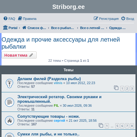
Striborg.ee
FAQ
Правила
Регистрация
Вход
Portal
Список форумов
Все о рыбалке | Секреты Мастерства
Все о летней рыбалке
Одежда и прочие аксессуары для летней рыбалки
Одежда и прочие аксессуары для летней
рыбалки
Новая тема
22 темы • Страница
1
из
1
Темы
Делаем филей (Разделка рыбы)
Последнее сообщение
vilnis
«
10 июл 2012, 22:23
Ответы:
57
1
2
3
Электрический ротатор. Своими руками и
промышленный.
Последнее сообщение
FIL
«
30 июл 2026, 09:36
Ответы:
11
Сопутствующие товары - ножи.
Последнее сообщение
сергей
«
21 окт 2025, 18:56
Ответы:
167
1
5
6
7
8
…
Сумки лля рыбы, и не только..