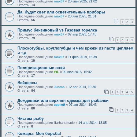
Последнее сообщение
max67
«
20 май 2025, 21:02
Ответы:
14
Да, будет свет или осветительные приборы
Последнее сообщение
max67
«
28 янв 2025, 21:31
Ответы:
56
1
2
3
Примус бензиновый vs Газовая горелка
Последнее сообщение
max67
«
07 апр 2023, 17:43
Ответы:
79
1
2
3
4
Плоскогубцы, круглогубцы и чем крюки из пасти цепляем
и т,д
Последнее сообщение
max67
«
11 фев 2019, 15:39
Ответы:
19
Поляризационные очки
Последнее сообщение
FIL
«
09 июл 2015, 15:42
Ответы:
17
Вейдерсы
Последнее сообщение
Justas
«
12 авг 2014, 10:36
Ответы:
94
1
2
3
4
5
Дождевики или верхняя одежда для рыбалки
Последнее сообщение
сергей
«
07 авг 2014, 19:43
Ответы:
80
1
2
3
4
Чистим рыбу
Последнее сообщение
ilfarhandmade
«
14 апр 2014, 13:05
Ответы:
8
Комары. Моя борьба!