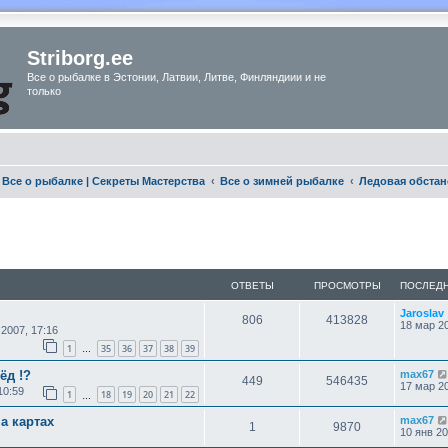
Striborg.ee
Все о рыбалке в Эстонии, Латвии, Литве, Финляндиии и не
только
Все о рыбалке | Секреты Мастерства
Все о зимней рыбалке
Ледовая обстан
ОТВЕТЫ
ПРОСМОТРЫ
ПОСЛЕД
Jaroslav
806
413828
18 мар 20
 2007, 17:16
1
35
36
37
38
39
…
ёд !?
max67
449
546435
17 мар 20
10:59
1
18
19
20
21
22
…
а картах
max67
1
9870
10 янв 20