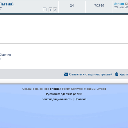
Латвия).
Strjem
34
70346
29 ноя 20
17
1
2
общения
я
Связаться с администрацией
Удали
Создано на основе
phpBB
® Forum Software © phpBB Limited
Русская поддержка phpBB
Конфиденциальность
|
Правила