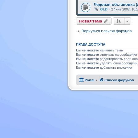
Ледовая обстановка (
OLD
»
27 янв 2007, 18:
Новая тема
Вернуться к списку форумов
ПРАВА ДОСТУПА
Вы
не можете
начинать темы
Вы
не можете
отвечать на сообщения
Вы
не можете
редактировать свои со
Вы
не можете
удалять свои сообщени
Вы
не можете
добавлять вложения
Portal
Список форумов