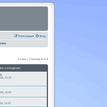
Регистрация
Вход
овка
4 темы • Страница
1
из
1
НЕЕ СООБЩЕНИЕ
26, 13:43
26, 15:00
26, 14:03