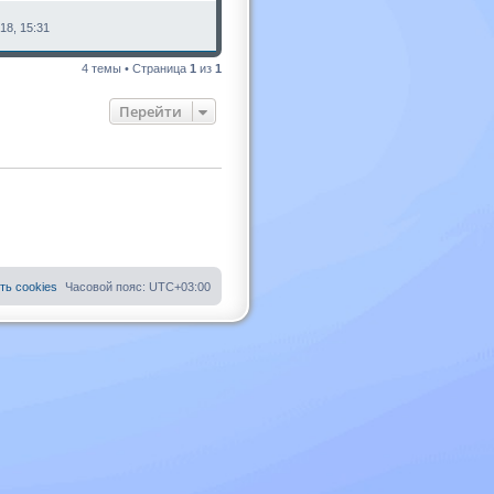
18, 15:31
4 темы • Страница
1
из
1
Перейти
ть cookies
Часовой пояс:
UTC+03:00