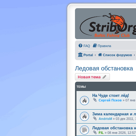
FAQ
Правила
Portal
Список форумов
Ледовая обстановка
Новая тема
ТЕМЫ
На Чуде стоит лёд!
Сергей Псков
»
07 янв
Зима календарная и л
AndrisM
»
03 дек 2011, 
Ледовая обстановка н
FIL
»
08 янв 2026, 12:57