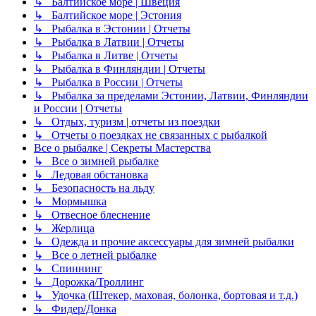
↳ Балтийское море | Швеция
↳ Балтийское море | Эстония
↳ Рыбалка в Эстонии | Отчеты
↳ Рыбалка в Латвии | Отчеты
↳ Рыбалка в Литве | Отчеты
↳ Рыбалка в Финляндии | Отчеты
↳ Рыбалка в России | Отчеты
↳ Рыбалка за пределами Эстонии, Латвии, Финляндии
и России | Отчеты
↳ Отдых, туризм | отчеты из поездки
↳ Отчеты о поездках не связанных с рыбалкой
Все о рыбалке | Секреты Мастерства
↳ Все о зимней рыбалке
↳ Ледовая обстановка
↳ Безопасность на льду
↳ Мормышка
↳ Отвесное блеснение
↳ Жерлица
↳ Одежда и прочие аксессуары для зимней рыбалки
↳ Все о летней рыбалке
↳ Спиннинг
↳ Дорожка/Троллинг
↳ Удочка (Штекер, маховая, болонка, бортовая и т.д.)
↳ Фидер/Донка