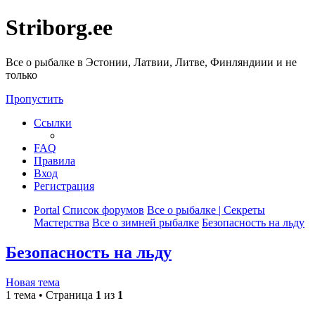
Striborg.ee
Все о рыбалке в Эстонии, Латвии, Литве, Финляндиии и не
только
Пропустить
Ссылки
FAQ
Правила
Вход
Регистрация
Portal
Список форумов
Все о рыбалке | Секреты
Мастерства
Все о зимней рыбалке
Безопасность на льду
Безопасность на льду
Новая тема
1 тема • Страница
1
из
1