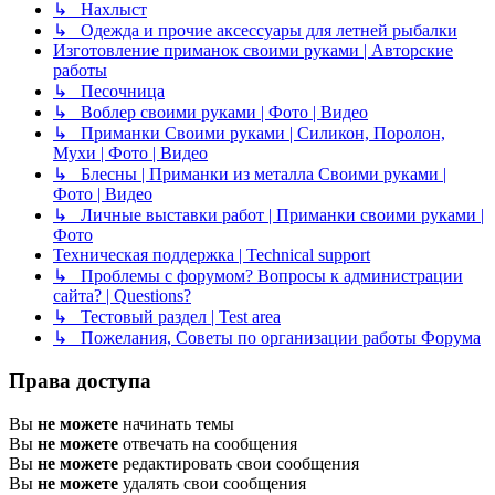
↳ Нахлыст
↳ Одежда и прочие аксессуары для летней рыбалки
Изготовление приманок своими руками | Авторские
работы
↳ Песочница
↳ Воблер своими руками | Фото | Видео
↳ Приманки Своими руками | Силикон, Поролон,
Мухи | Фото | Видео
↳ Блесны | Приманки из металла Своими руками |
Фото | Видео
↳ Личные выставки работ | Приманки своими руками |
Фото
Техническая поддержка | Technical support
↳ Проблемы с форумом? Вопросы к администрации
сайта? | Questions?
↳ Тестовый раздел | Test area
↳ Пожелания, Советы по организации работы Форума
Права доступа
Вы
не можете
начинать темы
Вы
не можете
отвечать на сообщения
Вы
не можете
редактировать свои сообщения
Вы
не можете
удалять свои сообщения