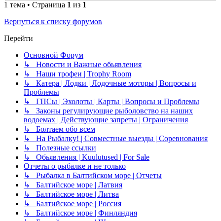
1 тема • Страница
1
из
1
Вернуться к списку форумов
Перейти
Основной Форум
↳ Новости и Важные обьявления
↳ Наши трофеи | Trophy Room
↳ Катера | Лодки | Лодочные моторы | Вопросы и
Проблемы
↳ ГПСы | Эхолоты | Карты | Вопросы и Проблемы
↳ Законы регулирующие рыболовство на наших
водоемах | Действующие запреты | Ограничения
↳ Болтаем обо всем
↳ На Рыбалку! | Совместные выезды | Соревнования
↳ Полезные ссылки
↳ Обьявления | Kuulutused | For Sale
Отчеты о рыбалке и не только
↳ Рыбалка в Балтийском море | Отчеты
↳ Балтийское море | Латвия
↳ Балтийское море | Литва
↳ Балтийское море | Россия
↳ Балтийское море | Финляндия