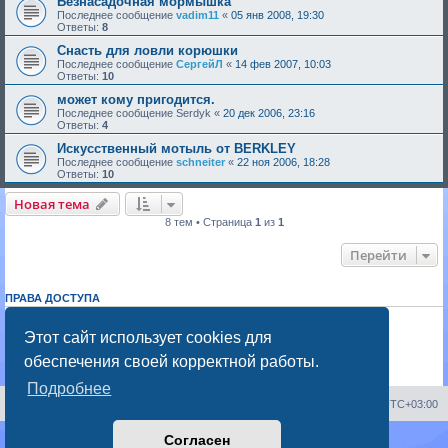
Безнасадочная мормышка
Последнее сообщение
vadim11
«
05 янв 2008, 19:30
Ответы:
8
Снасть для ловли корюшки
Последнее сообщение
СергейЛ
«
14 фев 2007, 10:03
Ответы:
10
может кому пригодится.
Последнее сообщение
Serdyk
«
20 дек 2006, 23:16
Ответы:
4
Искусственный мотыль от BERKLEY
Последнее сообщение
schneiter
«
22 ноя 2006, 18:28
Ответы:
10
Новая тема
8 тем • Страница
1
из
1
Перейти
ПРАВА ДОСТУПА
Вы
не можете
начинать темы
Вы
не можете
отвечать на сообщения
Этот сайт использует cookies для
Вы
не можете
редактировать свои сообщения
обеспечения своей корректной работы.
Вы
не можете
удалять свои сообщения
Вы
не можете
добавлять вложения
Подробнее
Portal
Список форумов
Часовой пояс:
UTC+03:00
Согласен
Создано на основе
phpBB
® Forum Software © phpBB Limited