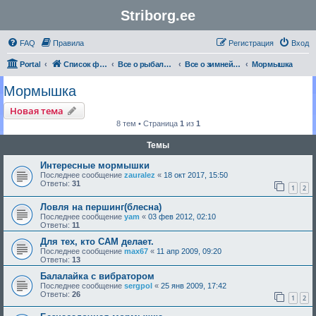
Striborg.ee
FAQ
Правила
Регистрация
Вход
Portal
Список форумов
Все о рыбалке | Секреты Мастерства
Все о зимней рыбалке
Мормышка
Мормышка
Новая тема
8 тем • Страница
1
из
1
Темы
Интересные мормышки
Последнее сообщение
zauralez
«
18 окт 2017, 15:50
Ответы:
31
1
2
Ловля на першинг(блесна)
Последнее сообщение
yam
«
03 фев 2012, 02:10
Ответы:
11
Для тех, кто САМ делает.
Последнее сообщение
max67
«
11 апр 2009, 09:20
Ответы:
13
Балалайка с вибратором
Последнее сообщение
sergpol
«
25 янв 2009, 17:42
Ответы:
26
1
2