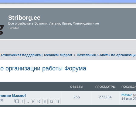
Striborg.ee
Все о рыбалке в Эстонии, Латвии, Литве, Финляндиии и не
только
Техническая поддержка | Technical support
Пожелания, Советы по организац
о организации работы Форума
ОТВЕТЫ
ПРОСМОТРЫ
ПОСЛЕД
нение Важно!
max67
256
273234
14 июн 20
00
1
9
10
11
12
13
…