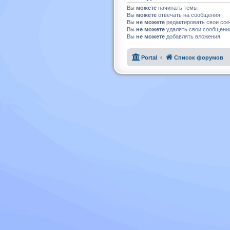
Вы
можете
начинать темы
Вы
можете
отвечать на сообщения
Вы
не можете
редактировать свои со
Вы
не можете
удалять свои сообщени
Вы
не можете
добавлять вложения
Portal
Список форумов