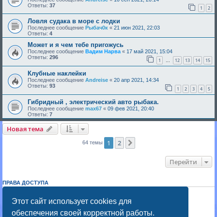
Ответы:
37
1
2
Ловля судака в море с лодки
Последнее сообщение
Рыбач0к
«
21 июн 2021, 22:03
Ответы:
4
Может и я чем тебе пригожусь
Последнее сообщение
Вадим Нарва
«
17 май 2021, 15:04
Ответы:
296
1
12
13
14
15
…
Клубные наклейки
Последнее сообщение
Andreise
«
20 апр 2021, 14:34
Ответы:
93
1
2
3
4
5
Гибридный , электрический авто рыбака.
Последнее сообщение
max67
«
09 фев 2021, 20:40
Ответы:
7
Новая тема
1
2
След.
64 темы
Перейти
ПРАВА ДОСТУПА
Вы
не можете
начинать темы
Вы
не можете
отвечать на сообщения
Этот сайт использует cookies для
Вы
не можете
редактировать свои сообщения
обеспечения своей корректной работы.
Вы
не можете
удалять свои сообщения