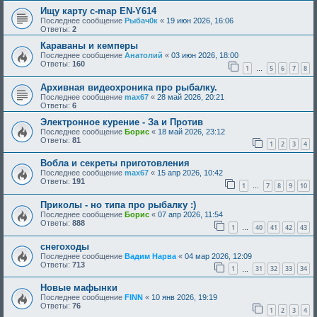
Ищу карту c-map EN-Y614
Последнее сообщение
Рыбач0к
«
19 июн 2026, 16:06
Ответы:
2
Караваны и кемперы
Последнее сообщение
Анатолий
«
03 июн 2026, 18:00
Ответы:
160
1
5
6
7
8
…
Архивная видеохроника про рыбалку.
Последнее сообщение
max67
«
28 май 2026, 20:21
Ответы:
6
Электронное курение - За и Против
Последнее сообщение
Борис
«
18 май 2026, 23:12
Ответы:
81
1
2
3
4
Вобла и секреты приготовления
Последнее сообщение
max67
«
15 апр 2026, 10:42
Ответы:
191
1
7
8
9
10
…
Приколы - но типа про рыбалку :)
Последнее сообщение
Борис
«
07 апр 2026, 11:54
Ответы:
888
1
40
41
42
43
…
снегоходы
Последнее сообщение
Вадим Нарва
«
04 мар 2026, 12:09
Ответы:
713
1
31
32
33
34
…
Новые мафынки
Последнее сообщение
FINN
«
10 янв 2026, 19:19
Ответы:
76
1
2
3
4