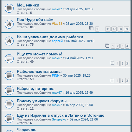
Мошенники
Последнее сообщение
max67
«
29 дек 2025, 10:18
Ответы:
6
Про Чудо обо всём
Последнее сообщение
Vlad78
«
25 дек 2025, 23:30
Ответы:
818
1
36
37
38
39
…
Наши увлечения,помимо рыбалки
Последнее сообщение
сергей
«
06 май 2025, 10:49
Ответы:
75
1
2
3
4
Ищу кто может помочь!
Последнее сообщение
max67
«
04 май 2025, 17:11
Ответы:
49
1
2
3
Рыболовные магазины
Последнее сообщение
FINN
«
30 апр 2025, 19:25
Ответы:
59
1
2
3
Найдено, потеряно.
Последнее сообщение
max67
«
16 апр 2025, 16:49
Почему умирают форумы...
Последнее сообщение
max67
«
16 апр 2025, 15:00
Ответы:
12
Еду из Израиля в отпуск в Латвию и Эстонию
Последнее сообщение
Sergeyko
«
09 июн 2024, 21:06
Ответы:
6
Чердачок.