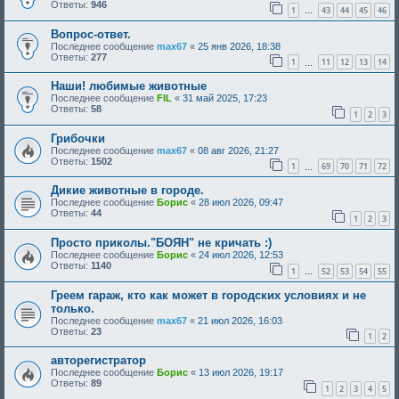
Ответы:
946
1
43
44
45
46
…
Вопрос-ответ.
Последнее сообщение
max67
«
25 янв 2026, 18:38
Ответы:
277
1
11
12
13
14
…
Наши! любимые животные
Последнее сообщение
FIL
«
31 май 2025, 17:23
Ответы:
58
1
2
3
Грибочки
Последнее сообщение
max67
«
08 авг 2026, 21:27
Ответы:
1502
1
69
70
71
72
…
Дикие животные в городе.
Последнее сообщение
Борис
«
28 июл 2026, 09:47
Ответы:
44
1
2
3
Просто приколы."БОЯН" не кричать :)
Последнее сообщение
Борис
«
24 июл 2026, 12:53
Ответы:
1140
1
52
53
54
55
…
Греем гараж, кто как может в городских условиях и не
только.
Последнее сообщение
max67
«
21 июл 2026, 16:03
Ответы:
23
1
2
авторегистратор
Последнее сообщение
Борис
«
13 июл 2026, 19:17
Ответы:
89
1
2
3
4
5