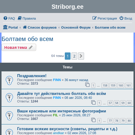
Striborg.ee
FAQ
Правила
Регистрация
Вход
Portal
Список форумов
Основной Форум
Болтаем обо всем
Болтаем обо всем
Новая тема
1
2
След.
64 темы
Темы
Поздравления!
Последнее сообщение
FINN
«
36 минут назад
Ответы:
3373
1
158
159
160
161
…
Давайте тут действительно болтать обо всём
Последнее сообщение
FINN
«
08 авг 2026, 08:40
Ответы:
1244
1
57
58
59
60
…
Ваши красивые или интересные фотографии
Последнее сообщение
FIL
«
25 июн 2026, 08:27
Ответы:
1667
1
77
78
79
80
…
Готовим всякие вкусности (советы, рецепты и т.д.)
Последнее сообщение
andkar
«
02 июн 2026, 17:08