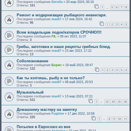
Последнее сообщение
ЕвгеХа
«
20 мар 2024, 00:16
Ответы:
161
1
5
6
7
8
…
Ремонт и модернизация рыбацкого инвентаря.
Последнее сообщение
max67
«
17 янв 2024, 16:42
Ответы:
95
1
2
3
4
5
Всем владельцам лодок/катеров СРОЧНО!!!!
Последнее сообщение
FIL
«
09 окт 2023, 11:07
Ответы:
3
Грибы, заготовка и наши рецепты грибных блюд.
Последнее сообщение
max67
«
23 авг 2023, 17:22
Ответы:
13
Соболезнование
Последнее сообщение
Борис
«
18 май 2023, 09:47
Ответы:
122
1
2
3
4
5
6
Как ты коптишь, рыбу и не только?
Последнее сообщение
max67
«
08 май 2023, 20:53
Ответы:
3
Музыкальный
Последнее сообщение
max67
«
13 мар 2023, 07:21
Ответы:
531
1
23
24
25
26
…
Домашнему мастеру на заметку
Последнее сообщение
Fugitive
«
17 дек 2022, 10:58
Ответы:
225
1
8
9
10
11
…
Посылки в Евросоюз из вне
Последнее сообщение
Andreise
«
10 сен 2021, 20:14