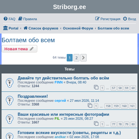
Striborg.ee
FAQ
Правила
Регистрация
Вход
Portal
Список форумов
Основной Форум
Болтаем обо всем
Болтаем обо всем
Новая тема
1
2
След.
64 темы
Темы
Давайте тут действительно болтать обо всём
Последнее сообщение
FINN
«
Вчера, 08:40
Ответы:
1244
1
57
58
59
60
…
Поздравления!
Последнее сообщение
сергей
«
27 июл 2026, 11:14
Ответы:
3368
1
158
159
160
161
…
Ваши красивые или интересные фотографии
Последнее сообщение
FIL
«
25 июн 2026, 08:27
Ответы:
1667
1
77
78
79
80
…
Готовим всякие вкусности (советы, рецепты и т.д.)
Последнее сообщение
andkar
«
02 июн 2026, 17:08