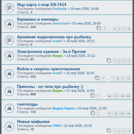
Ищу карту c-map EN-Y614
Последнее сообщение
Рыбач0к
«
19 июн 2026, 16:06
Ответы:
2
Караваны и кемперы
Последнее сообщение
Анатолий
«
03 июн 2026, 18:00
Ответы:
160
1
5
6
7
8
…
Архивная видеохроника про рыбалку.
Последнее сообщение
max67
«
28 май 2026, 20:21
Ответы:
6
Электронное курение - За и Против
Последнее сообщение
Борис
«
18 май 2026, 23:12
Ответы:
81
1
2
3
4
Вобла и секреты приготовления
Последнее сообщение
max67
«
15 апр 2026, 10:42
Ответы:
191
1
7
8
9
10
…
Приколы - но типа про рыбалку :)
Последнее сообщение
Борис
«
07 апр 2026, 11:54
Ответы:
888
1
40
41
42
43
…
снегоходы
Последнее сообщение
Вадим Нарва
«
04 мар 2026, 12:09
Ответы:
713
1
31
32
33
34
…
Новые мафынки
Последнее сообщение
FINN
«
10 янв 2026, 19:19
Ответы:
76
1
2
3
4