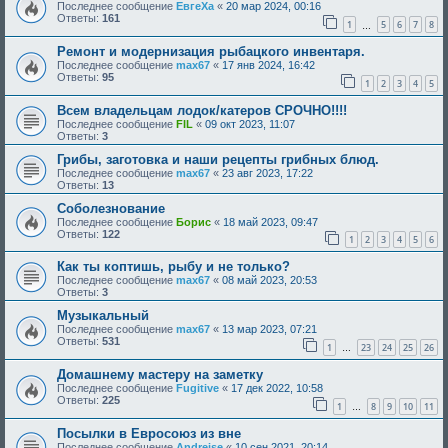
Последнее сообщение
ЕвгеХа
«
20 мар 2024, 00:16
Ответы:
161
1
5
6
7
8
…
Ремонт и модернизация рыбацкого инвентаря.
Последнее сообщение
max67
«
17 янв 2024, 16:42
Ответы:
95
1
2
3
4
5
Всем владельцам лодок/катеров СРОЧНО!!!!
Последнее сообщение
FIL
«
09 окт 2023, 11:07
Ответы:
3
Грибы, заготовка и наши рецепты грибных блюд.
Последнее сообщение
max67
«
23 авг 2023, 17:22
Ответы:
13
Соболезнование
Последнее сообщение
Борис
«
18 май 2023, 09:47
Ответы:
122
1
2
3
4
5
6
Как ты коптишь, рыбу и не только?
Последнее сообщение
max67
«
08 май 2023, 20:53
Ответы:
3
Музыкальный
Последнее сообщение
max67
«
13 мар 2023, 07:21
Ответы:
531
1
23
24
25
26
…
Домашнему мастеру на заметку
Последнее сообщение
Fugitive
«
17 дек 2022, 10:58
Ответы:
225
1
8
9
10
11
…
Посылки в Евросоюз из вне
Последнее сообщение
Andreise
«
10 сен 2021, 20:14