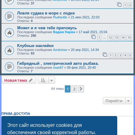
Ответы:
37
1
2
Ловля судака в море с лодки
Последнее сообщение
Рыбач0к
«
21 июн 2021, 22:03
Ответы:
4
Может и я чем тебе пригожусь
Последнее сообщение
Вадим Нарва
«
17 май 2021, 15:04
Ответы:
296
1
12
13
14
15
…
Клубные наклейки
Последнее сообщение
Andreise
«
20 апр 2021, 14:34
Ответы:
93
1
2
3
4
5
Гибридный , электрический авто рыбака.
Последнее сообщение
max67
«
09 фев 2021, 20:40
Ответы:
7
Новая тема
1
2
След.
64 темы
Перейти
ПРАВА ДОСТУПА
Вы
не можете
начинать темы
Вы
не можете
отвечать на сообщения
Этот сайт использует cookies для
Вы
не можете
редактировать свои сообщения
обеспечения своей корректной работы.
Вы
не можете
удалять свои сообщения