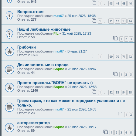
Ответы:
946
1
43
44
45
46
…
Вопрос-ответ.
Последнее сообщение
max67
«
25 янв 2026, 18:38
Ответы:
277
1
11
12
13
14
…
Наши! любимые животные
Последнее сообщение
FIL
«
31 май 2025, 17:23
Ответы:
58
1
2
3
Грибочки
Последнее сообщение
max67
«
Вчера, 21:27
Ответы:
1502
1
69
70
71
72
…
Дикие животные в городе.
Последнее сообщение
Борис
«
28 июл 2026, 09:47
Ответы:
44
1
2
3
Просто приколы."БОЯН" не кричать :)
Последнее сообщение
Борис
«
24 июл 2026, 12:53
Ответы:
1140
1
52
53
54
55
…
Греем гараж, кто как может в городских условиях и не
только.
Последнее сообщение
max67
«
21 июл 2026, 16:03
Ответы:
23
1
2
авторегистратор
Последнее сообщение
Борис
«
13 июл 2026, 19:17
Ответы:
89
1
2
3
4
5