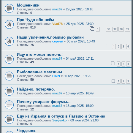
Мошенники
Последнее сообщение
max67
«
29 дек 2025, 10:18
Ответы:
6
Про Чудо обо всём
Последнее сообщение
Vlad78
«
25 дек 2025, 23:30
Ответы:
818
1
36
37
38
39
…
Наши увлечения,помимо рыбалки
Последнее сообщение
сергей
«
06 май 2025, 10:49
Ответы:
75
1
2
3
4
Ищу кто может помочь!
Последнее сообщение
max67
«
04 май 2025, 17:11
Ответы:
49
1
2
3
Рыболовные магазины
Последнее сообщение
FINN
«
30 апр 2025, 19:25
Ответы:
59
1
2
3
Найдено, потеряно.
Последнее сообщение
max67
«
16 апр 2025, 16:49
Почему умирают форумы...
Последнее сообщение
max67
«
16 апр 2025, 15:00
Ответы:
12
Еду из Израиля в отпуск в Латвию и Эстонию
Последнее сообщение
Sergeyko
«
09 июн 2024, 21:06
Ответы:
6
Чердачок.