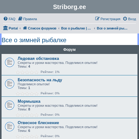
Striborg.ee
FAQ
Правила
Регистрация
Вход
Portal
Список форумов
Все о рыбалке | Секреты Мастерства
Все о зимней рыбалке
Все о зимней рыбалке
Форум
Ледовая обстановка
Секреты и уроки мастерства. Поделимся опытом!
Темы:
4
Рейтинг: 1%
Безопасность на льду
Поделимся опытом!
Темы:
1
Рейтинг: 0%
Мормышка
Секреты и уроки мастерства. Поделимся опытом!
Темы:
8
Рейтинг: 0%
Отвесное блеснение
Секреты и уроки мастерства. Поделимся опытом!
Темы:
6
Рейтинг: 0%