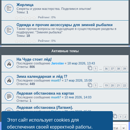
Жерлица
Секреты и уроки мастерства. Поделимся опытом!
Темы:
1
Рейтинг: 0%
Одежда и прочие аксессуары для зимней рыбалки
Также прочие вопросы не подходящие в существующие разделы в
подфоруме: "Зимняя рыбалка"
Темы:
18
Рейтинг: 0%
Активные темы
На Чуде стоит лёд!
Последнее сообщение
Jaroslav
«
18 мар 2026, 13:43
Ответы:
806
1
36
37
38
39
…
Зима календарная и лёд !?
Последнее сообщение
max67
«
17 мар 2026, 15:00
Ответы:
449
1
19
20
21
22
…
Ледовая обстановка на картах
Последнее сообщение
max67
«
10 янв 2026, 14:03
Ответы:
1
Ледовая обстановка (Латвия).
Последнее сообщение
Strjem
«
29 ноя 2018, 15:31
Ответы:
34
1
2
Этот сайт использует cookies для
обеспечения своей корректной работы.
Перейти