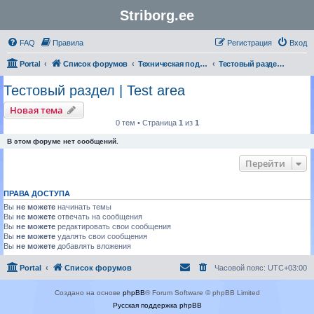
Striborg.ee
FAQ
Правила
Регистрация
Вход
Portal
Список форумов
Техническая поддержка | Technical support
Тестовый раздел | Test area
Тестовый раздел | Test area
Новая тема
0 тем • Страница
1
из
1
В этом форуме нет сообщений.
Перейти
ПРАВА ДОСТУПА
Вы
не можете
начинать темы
Вы
не можете
отвечать на сообщения
Вы
не можете
редактировать свои сообщения
Вы
не можете
удалять свои сообщения
Вы
не можете
добавлять вложения
Portal
Список форумов
Часовой пояс:
UTC+03:00
Создано на основе
phpBB
® Forum Software © phpBB Limited
Русская поддержка phpBB