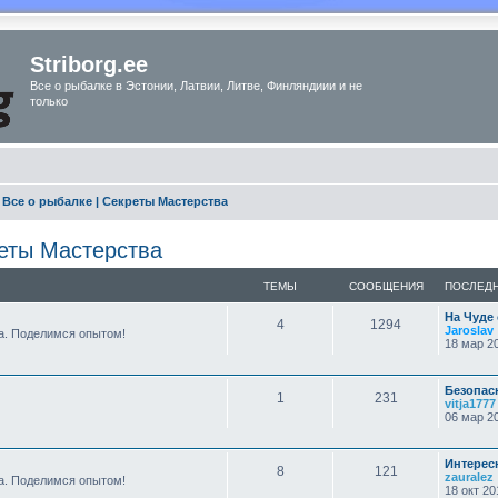
Striborg.ee
Все о рыбалке в Эстонии, Латвии, Литве, Финляндиии и не
только
Все о рыбалке | Секреты Мастерства
реты Мастерства
ТЕМЫ
СООБЩЕНИЯ
ПОСЛЕД
На Чуде 
4
1294
Jaroslav
а. Поделимся опытом!
18 мар 20
Безопас
1
231
vitja1777
06 мар 20
Интере
8
121
zauralez
а. Поделимся опытом!
18 окт 20