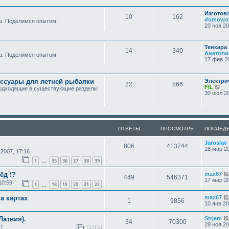
Изготов
10
162
domowo
а. Поделимся опытом!
20 ноя 20
Тенкара
14
340
Анатоли
а. Поделимся опытом!
17 фев 20
ессуары для летней рыбалки
Электри
22
866
П
FIL
подходящие в существующие разделы
е
30 июл 20
р
е
й
т
и
ОТВЕТЫ
ПРОСМОТРЫ
ПОСЛЕД
к
п
о
Jaroslav
806
413744
с
18 мар 20
 2007, 17:16
л
е
1
35
36
37
38
39
…
д
н
ёд !?
max67
449
546371
е
17 мар 20
10:59
1
18
19
20
21
22
м
…
у
с
а картах
max67
1
9856
о
10 янв 20
о
б
Латвия).
Strjem
щ
34
70300
29 ноя 20
17
е