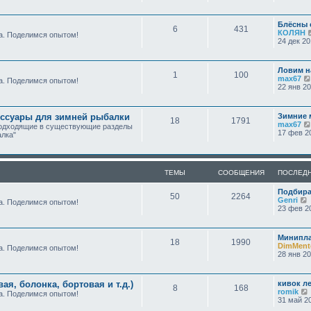
Блёсны 
6
431
КОЛЯН
а. Поделимся опытом!
24 дек 20
Ловим 
1
100
max67
а. Поделимся опытом!
22 янв 20
ессуары для зимней рыбалки
Зимние 
18
1791
max67
подходящие в существующие разделы
17 фев 20
лка"
ТЕМЫ
СООБЩЕНИЯ
ПОСЛЕД
Подбира
50
2264
Genri
а. Поделимся опытом!
23 фев 20
Минипла
18
1990
DimMent
а. Поделимся опытом!
28 янв 20
ая, болонка, бортовая и т.д.)
кивок л
8
168
romik
а. Поделимся опытом!
31 май 20