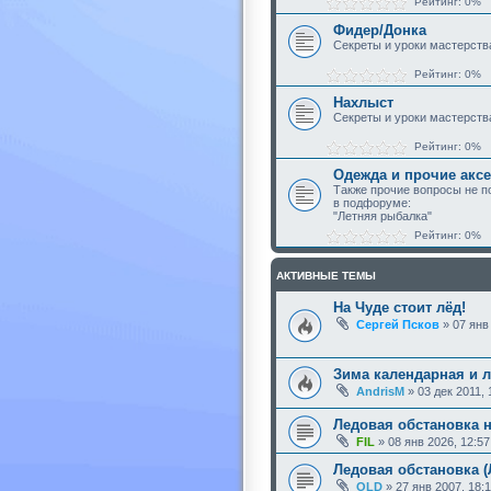
Рейтинг: 0%
Фидер/Донка
Секреты и уроки мастерств
Рейтинг: 0%
Нахлыст
Секреты и уроки мастерств
Рейтинг: 0%
Одежда и прочие акс
Также прочие вопросы не 
в подфоруме:
"Летняя рыбалка"
Рейтинг: 0%
АКТИВНЫЕ ТЕМЫ
На Чуде стоит лёд!
Сергей Псков
»
07 янв
Зима календарная и л
AndrisM
»
03 дек 2011, 
Ледовая обстановка н
FIL
»
08 янв 2026, 12:57
Ледовая обстановка (
OLD
»
27 янв 2007, 18: