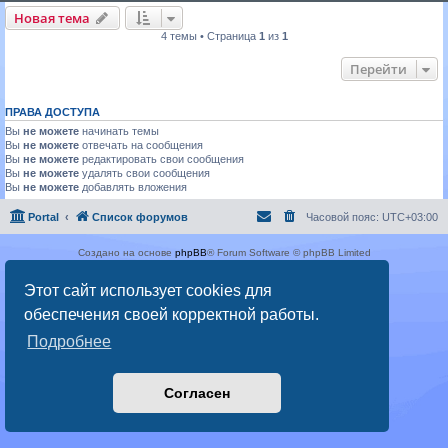
Новая тема
4 темы • Страница
1
из
1
Перейти
ПРАВА ДОСТУПА
Вы
не можете
начинать темы
Вы
не можете
отвечать на сообщения
Вы
не можете
редактировать свои сообщения
Вы
не можете
удалять свои сообщения
Вы
не можете
добавлять вложения
Portal
Список форумов
Часовой пояс:
UTC+03:00
Создано на основе
phpBB
® Forum Software © phpBB Limited
Русская поддержка phpBB
Этот сайт использует cookies для
Конфиденциальность
|
Правила
обеспечения своей корректной работы.
Подробнее
Согласен