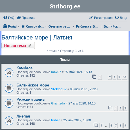
Striborg.ee
FAQ
Правила
Регистрация
Вход
Portal
Список форумов
Отчеты о рыбалке и не только
Рыбалка в Балтийском море | Отчеты
Балтийское море | Латвия
Балтийское море | Латвия
Новая тема
4 темы • Страница
1
из
1
Темы
Камбала
Последнее сообщение
max67
«
25 май 2024, 15:13
Ответы:
192
1
7
8
9
10
…
Балтийское море
Последнее сообщение
Stekloduv
«
06 июн 2021, 22:29
Ответы:
5
Рижский залив
Последнее сообщение
Gramzda
«
27 апр 2020, 14:10
Ответы:
61
1
2
3
Лиепая
Последнее сообщение
fisher
«
25 май 2017, 10:08
Ответы:
168
1
6
7
8
9
…