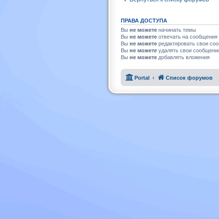
ПРАВА ДОСТУПА
Вы
не можете
начинать темы
Вы
не можете
отвечать на сообщения
Вы
не можете
редактировать свои со
Вы
не можете
удалять свои сообщени
Вы
не можете
добавлять вложения
Portal
Список форумов