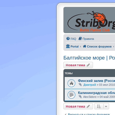
FAQ
Правила
Portal
Список форумов
Балтийское море | Р
Новая тема
ТЕМЫ
Финский залив (Росси
Дмитрий
»
03 июл 2010
Калининградская обла
AlexSidore
»
04 май 2009
Новая тема
Вернуться к списку форумов