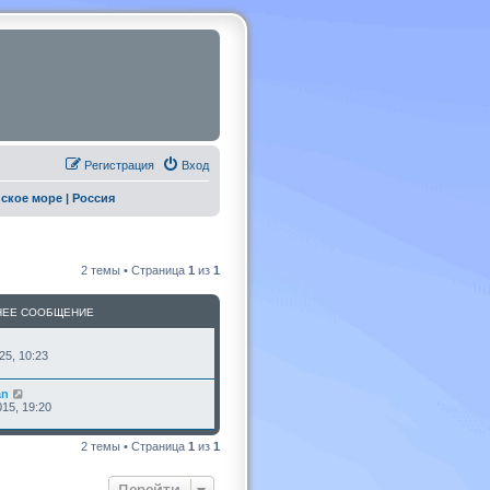
Регистрация
Вход
ское море | Россия
2 темы • Страница
1
из
1
НЕЕ СООБЩЕНИЕ
25, 10:23
an
15, 19:20
2 темы • Страница
1
из
1
Перейти