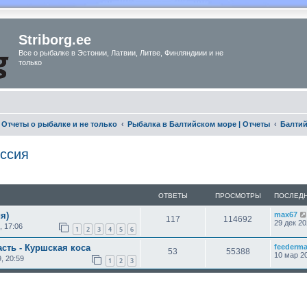
Striborg.ee
Все о рыбалке в Эстонии, Латвии, Литве, Финляндиии и не
только
Отчеты о рыбалке и не только
Рыбалка в Балтийском море | Отчеты
Балтий
оссия
ОТВЕТЫ
ПРОСМОТРЫ
ПОСЛЕД
я)
max67
117
114692
29 дек 20
, 17:06
1
2
3
4
5
6
сть - Куршская коса
feederm
53
55388
10 мар 20
, 20:59
1
2
3