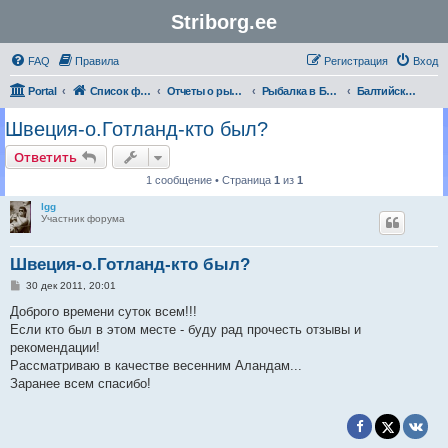
Striborg.ee
FAQ
Правила
Регистрация
Вход
Portal
Список форумов
Отчеты о рыбалке и не только
Рыбалка в Балтийском море | Отчеты
Балтийское море | Швеция
Швеция-о.Готланд-кто был?
Ответить
1 сообщение • Страница
1
из
1
lgg
Участник форума
Швеция-о.Готланд-кто был?
С
30 дек 2011, 20:01
о
о
Доброго времени суток всем!!!
б
Если кто был в этом месте - буду рад прочесть отзывы и
щ
е
рекомендации!
н
Рассматриваю в качестве весенним Аландам...
и
е
Заранее всем спасибо!