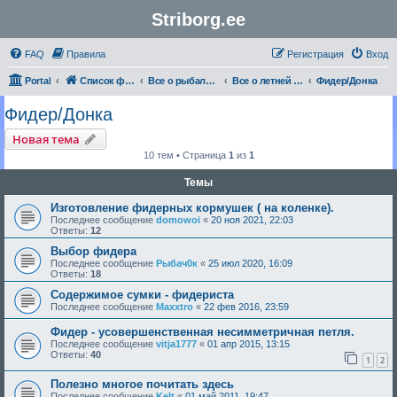
Striborg.ee
FAQ
Правила
Регистрация
Вход
Portal
Список форумов
Все о рыбалке | Секреты Мастерства
Все о летней рыбалке
Фидер/Донка
Фидер/Донка
Новая тема
10 тем • Страница
1
из
1
Темы
Изготовление фидерных кормушек ( на коленке).
Последнее сообщение
domowoi
«
20 ноя 2021, 22:03
Ответы:
12
Выбор фидера
Последнее сообщение
Рыбач0к
«
25 июл 2020, 16:09
Ответы:
18
Содержимое сумки - фидериста
Последнее сообщение
Maxxtro
«
22 фев 2016, 23:59
Фидер - усовершенственная несимметричная петля.
Последнее сообщение
vitja1777
«
01 апр 2015, 13:15
Ответы:
40
1
2
Полезно многое почитать здесь
Последнее сообщение
Kelt
«
01 май 2011, 19:47