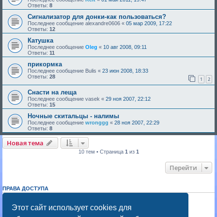
Ответы:
8
Сигнализатор для донки-как пользоваться?
Последнее сообщение
alexandre0606
«
05 мар 2009, 17:22
Ответы:
12
Катушка
Последнее сообщение
Oleg
«
10 авг 2008, 09:11
Ответы:
11
прикормка
Последнее сообщение
Bulis
«
23 июн 2008, 18:33
Ответы:
28
1
2
Снасти на леща
Последнее сообщение
vasek
«
29 ноя 2007, 22:12
Ответы:
15
Ночные скитальцы - налимы
Последнее сообщение
wronggg
«
28 ноя 2007, 22:29
Ответы:
8
Новая тема
10 тем • Страница
1
из
1
Перейти
ПРАВА ДОСТУПА
Вы
не можете
начинать темы
Вы
не можете
отвечать на сообщения
Этот сайт использует cookies для
Вы
не можете
редактировать свои сообщения