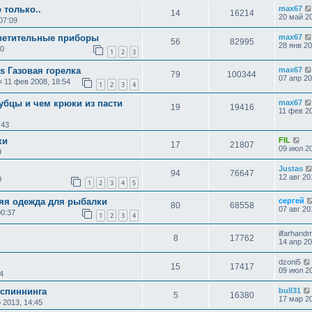
 только..
max67
14
16214
20 май 20
07:09
светительные приборы
max67
56
82995
28 янв 20
00
1
2
3
s Газовая горелка
max67
79
100344
07 апр 20
»
11 фев 2008, 18:54
1
2
3
4
убцы и чем крюки из пасти
max67
19
19416
11 фев 20
:43
ки
FIL
17
21807
09 июл 20
9
Justas
94
76647
12 авг 20
0
1
2
3
4
5
яя одежда для рыбалки
сергей
80
68558
07 авг 20
00:37
1
2
3
4
ilfarhand
8
17762
14 апр 20
dzoni5
15
17417
09 июл 20
4
 спиннинга
bull31
5
16380
17 мар 20
 2013, 14:45