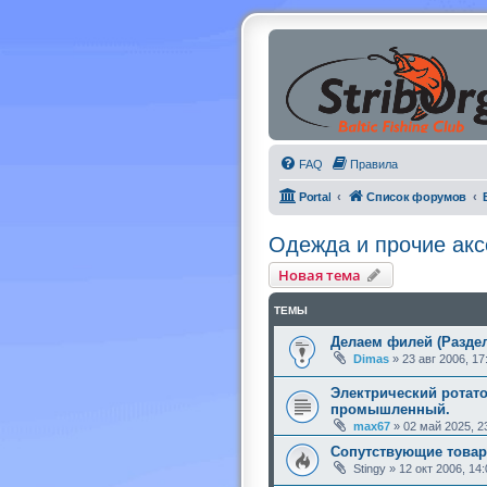
FAQ
Правила
Portal
Список форумов
Одежда и прочие акс
Новая тема
ТЕМЫ
Делаем филей (Разде
Dimas
»
23 авг 2006, 17
Электрический ротат
промышленный.
max67
»
02 май 2025, 2
Сопутствующие товар
Stingy
»
12 окт 2006, 14: