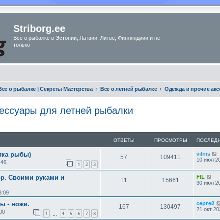
Striborg.ee
Все о рыбалке в Эстонии, Латвии, Литве, Финляндиии и не
только
Все о рыбалке | Секреты Мастерства
Все о летней рыбалке
Одежда и прочие акс
ессуары для летней рыбалки
ОТВЕТЫ
ПРОСМОТРЫ
ПОСЛЕД
лка рыбы)
vilnis
57
109411
10 июл 20
:46
1
2
3
ор. Своими руками и
FIL
11
15661
30 июл 20
3:09
ы - ножи.
сергей
167
130497
21 окт 20
00
1
4
5
6
7
8
…