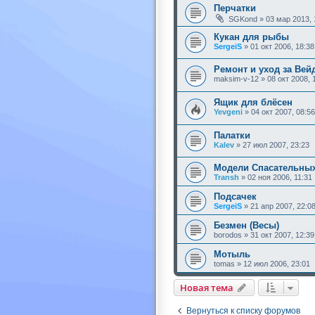
Перчатки
SGKond
»
03 мар 2013, 
Кукан для рыбы
SergeiS
»
01 окт 2006, 18:38
Ремонт и уход за Вей
maksim-v-12
»
08 окт 2008, 
Ящик для блёсен
Yevgeni
»
04 окт 2007, 08:56
Палатки
Kalev
»
27 июл 2007, 23:23
Модели Спасательных
Transh
»
02 ноя 2006, 11:31
Подсачек
SergeiS
»
21 апр 2007, 22:0
Безмен (Весы)
borodos
»
31 окт 2007, 12:39
Мотыль
tomas
»
12 июл 2006, 23:01
Новая тема
Вернуться к списку форумов