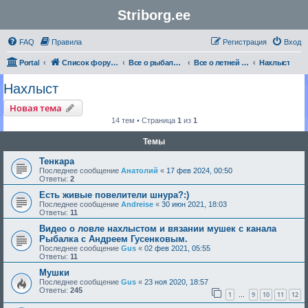
Striborg.ee
FAQ
Правила
Регистрация
Вход
Portal
Список форумов
Все о рыбалке | Секреты Мастерства
Все о летней рыбалке
Нахлыст
Нахлыст
Новая тема
14 тем • Страница
1
из
1
Темы
Тенкара
Последнее сообщение
Анатолий
«
17 фев 2024, 00:50
Ответы:
2
Есть живые повелители шнура?:)
Последнее сообщение
Andreise
«
30 июн 2021, 18:03
Ответы:
11
Видео о ловле нахлыстом и вязании мушек с канала
Рыбалка с Андреем Гусенковым.
Последнее сообщение
Gus
«
02 фев 2021, 05:55
Ответы:
11
Мушки
Последнее сообщение
Gus
«
23 ноя 2020, 18:57
Ответы:
245
1
9
10
11
12
…