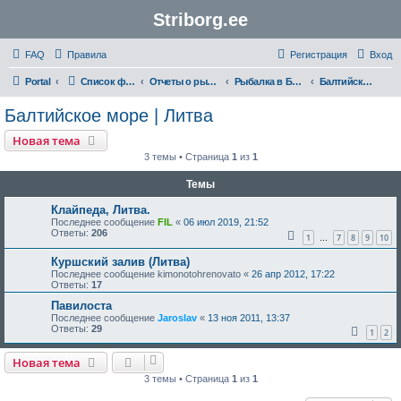
Striborg.ee
FAQ
Правила
Регистрация
Вход
Portal
Список форумов
Отчеты о рыбалке и не только
Рыбалка в Балтийском море | Отчеты
Балтийское море | Литва
Балтийское море | Литва
Новая тема
3 темы • Страница
1
из
1
Темы
Клайпеда, Литва.
Последнее сообщение
FIL
«
06 июл 2019, 21:52
Ответы:
206
1
7
8
9
10
…
Куршский залив (Литва)
Последнее сообщение
kimonotohrenovato
«
26 апр 2012, 17:22
Ответы:
17
Павилоста
Последнее сообщение
Jaroslav
«
13 ноя 2011, 13:37
Ответы:
29
1
2
Новая тема
3 темы • Страница
1
из
1